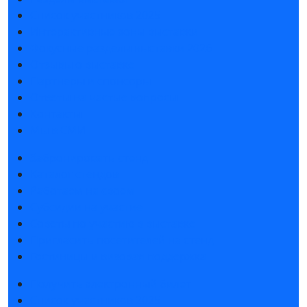
Список участников 2025
Интерактивные зоны выставки
Фокусные разделы выставки 2026
Отзывы о выставке
Партнеры и спонсоры
Ответы на частые вопросы
Контакты
Мы в СМИ
Забронировать стенд
Каталог стендов
Работаем на своем
Субсидии на участие
Советы по участию в выставке
Пригласить посетителей на стенд
Гостиницы и визовая поддержка
Получить электронный билет
Список участников 2025