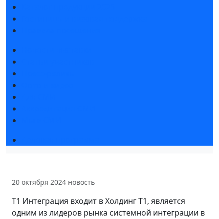
Каталог продукции 2025
Гостиницы и визовая поддержка
Правила посещения
Новости выставки
Статьи участников
Пресс-релизы
Фото и видео
Для СМИ
Аккредитация СМИ
Мы в СМИ
Деловая программа
20 октября 2024
новость
Т1 Интеграция входит в Холдинг Т1, является
одним из лидеров рынка системной интеграции в