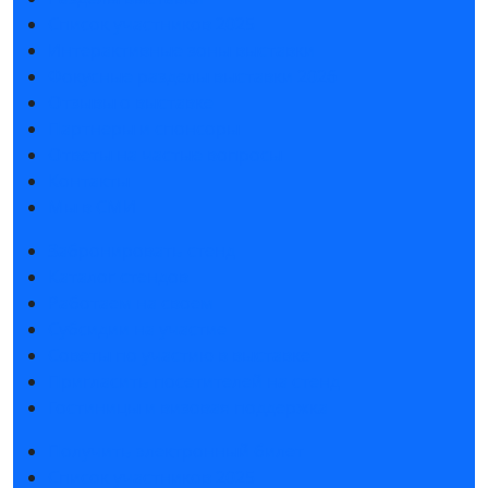
Список участников 2025
Интерактивные зоны выставки
Фокусные разделы выставки 2026
Отзывы о выставке
Партнеры и спонсоры
Ответы на частые вопросы
Контакты
Мы в СМИ
Забронировать стенд
Каталог стендов
Работаем на своем
Субсидии на участие
Советы по участию в выставке
Пригласить посетителей на стенд
Гостиницы и визовая поддержка
Получить электронный билет
Список участников 2025