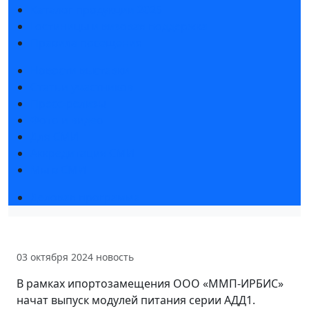
Каталог продукции 2025
Гостиницы и визовая поддержка
Правила посещения
Новости выставки
Статьи участников
Пресс-релизы
Фото и видео
Для СМИ
Аккредитация СМИ
Мы в СМИ
Деловая программа
03 октября 2024
новость
В рамках ипортозамещения ООО «ММП-ИРБИС»
начат выпуск модулей питания серии АДД1.