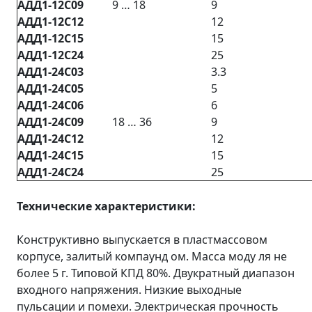
АДД1-12С09
9 … 18
9
АДД1-12С12
12
АДД1-12С15
15
АДД1-12С24
25
АДД1-24С03
3.3
АДД1-24С05
5
АДД1-24С06
6
АДД1-24С09
18 … 36
9
АДД1-24С12
12
АДД1-24С15
15
АДД1-24С24
25
Технические характеристики:
Конструктивно выпускается в пластмассовом
корпусе, залитый компаунд ом. Масса моду ля не
более 5 г. Типовой КПД 80%. Двукратный диапазон
входного напряжения. Низкие выходные
пульсации и помехи. Электрическая прочность