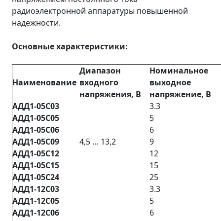
радиоэлектронной аппаратуры повышенной
надежности.
Основные характеристики:
Диапазон
Номинальное
Наименование
входного
выходное
напряжения, В
напряжение, В
АДД1-05С03
3.3
АДД1-05С05
5
АДД1-05С06
6
АДД1-05С09
4,5 … 13,2
9
АДД1-05С12
12
АДД1-05С15
15
АДД1-05С24
25
АДД1-12С03
3.3
АДД1-12С05
5
АДД1-12С06
6