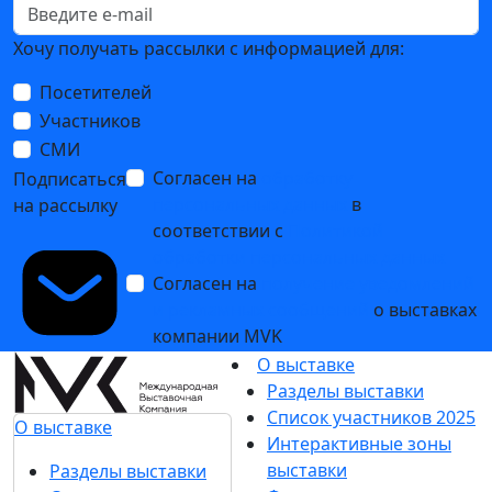
Хочу получать рассылки с информацией для:
Посетителей
Участников
СМИ
Согласен на
обработку
Подписаться
персональных данных
в
на рассылку
соответствии с
Политикой
обработки персональных данных
Согласен на
получение уведомлений
и рекламных сообщений
о выставках
компании MVK
О выставке
Разделы выставки
Список участников 2025
О выставке
Интерактивные зоны
выставки
Разделы выставки