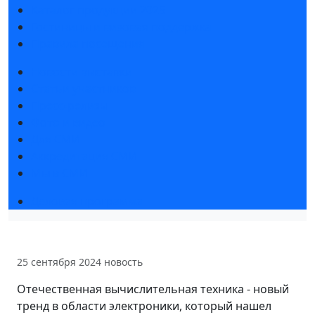
Каталог продукции 2025
Гостиницы и визовая поддержка
Правила посещения
Новости выставки
Статьи участников
Пресс-релизы
Фото и видео
Для СМИ
Аккредитация СМИ
Мы в СМИ
Деловая программа
25 сентября 2024
новость
Отечественная вычислительная техника - новый
тренд в области электроники, который нашел