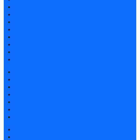
Список участников 2025
Интерактивные зоны выставки
Фокусные разделы выставки 2026
Отзывы о выставке
Партнеры и спонсоры
Ответы на частые вопросы
Контакты
Мы в СМИ
Забронировать стенд
Каталог стендов
Работаем на своем
Субсидии на участие
Советы по участию в выставке
Пригласить посетителей на стенд
Гостиницы и визовая поддержка
Получить электронный билет
Список участников 2025