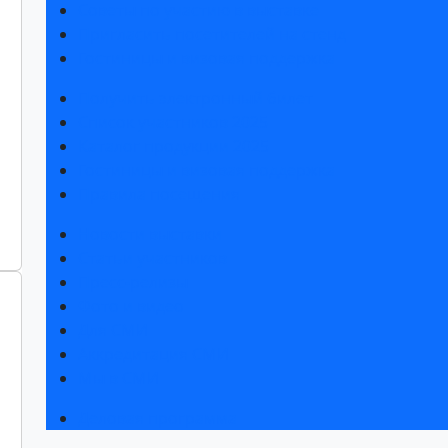
Советы по участию в выставке
Пригласить посетителей на стенд
Гостиницы и визовая поддержка
Получить электронный билет
Список участников 2025
Каталог продукции 2025
Гостиницы и визовая поддержка
Правила посещения
Новости выставки
Статьи участников
Пресс-релизы
Фото и видео
Для СМИ
Аккредитация СМИ
Мы в СМИ
Деловая программа