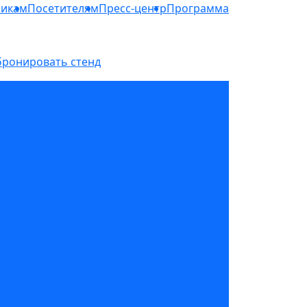
никам
Посетителям
Пресс-центр
Программа
бронировать стенд