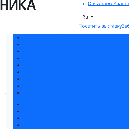
О выставке
Участ
Ru
Посетить выставку
За
Разделы выставки
Список участников 2025
Интерактивные зоны выставки
Фокусные разделы выставки 2026
Отзывы о выставке
Партнеры и спонсоры
Ответы на частые вопросы
Контакты
Мы в СМИ
Забронировать стенд
Каталог стендов
Работаем на своем
Субсидии на участие