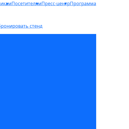
никам
Посетителям
Пресс-центр
Программа
бронировать стенд