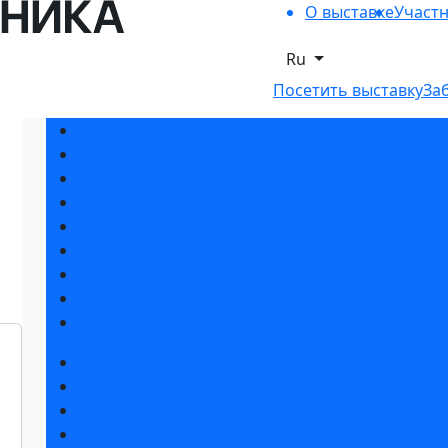
О выставке
Участ
Ru
Посетить выставку
За
Разделы выставки
Список участников 2025
Интерактивные зоны выставки
Фокусные разделы выставки 2026
Отзывы о выставке
Партнеры и спонсоры
Ответы на частые вопросы
Контакты
Мы в СМИ
Забронировать стенд
Каталог стендов
Работаем на своем
Субсидии на участие