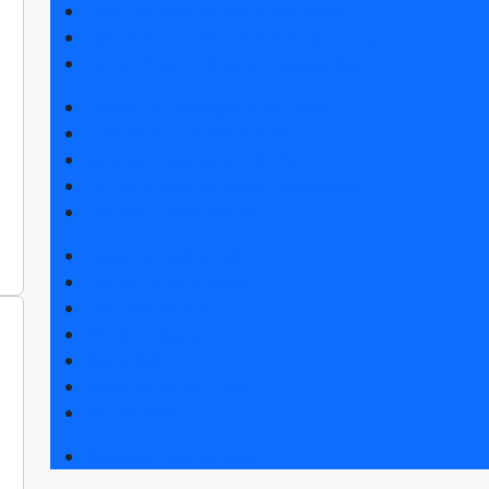
Советы по участию в выставке
Пригласить посетителей на стенд
Гостиницы и визовая поддержка
Получить электронный билет
Список участников 2025
Каталог продукции 2025
Гостиницы и визовая поддержка
Правила посещения
Новости выставки
Статьи участников
Пресс-релизы
Фото и видео
Для СМИ
Аккредитация СМИ
Мы в СМИ
Деловая программа