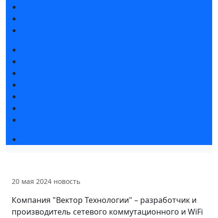
Каталог продукции 2025
Гостиницы и визовая поддержка
Правила посещения
Новости выставки
Статьи участников
Пресс-релизы
Фото и видео
Для СМИ
Аккредитация СМИ
Мы в СМИ
Деловая программа
20 мая 2024
новость
Компания "Вектор Технологии" – разработчик и
производитель сетевого коммутационного и WiFi