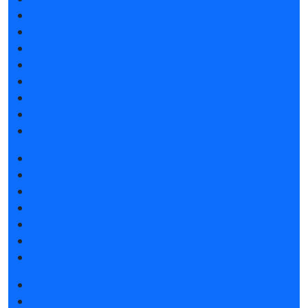
Список участников 2025
Интерактивные зоны выставки
Фокусные разделы выставки 2026
Отзывы о выставке
Партнеры и спонсоры
Ответы на частые вопросы
Контакты
Мы в СМИ
Забронировать стенд
Каталог стендов
Работаем на своем
Субсидии на участие
Советы по участию в выставке
Пригласить посетителей на стенд
Гостиницы и визовая поддержка
Получить электронный билет
Список участников 2025