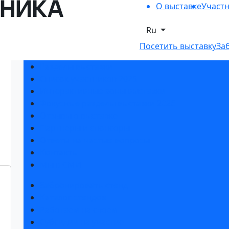
О выставке
Участ
Ru
Посетить выставку
За
Разделы выставки
Список участников 2025
Интерактивные зоны выставки
Фокусные разделы выставки 2026
Отзывы о выставке
Партнеры и спонсоры
Ответы на частые вопросы
Контакты
Мы в СМИ
Забронировать стенд
Каталог стендов
Работаем на своем
Субсидии на участие