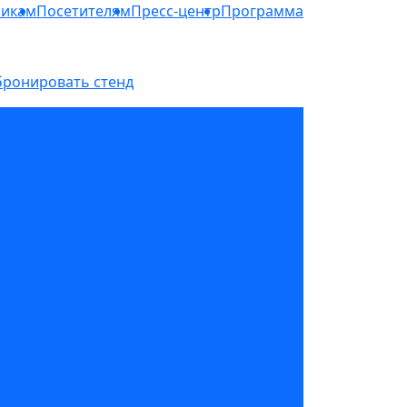
никам
Посетителям
Пресс-центр
Программа
бронировать стенд