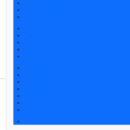
Советы по участию в выставке
Пригласить посетителей на стенд
Гостиницы и визовая поддержка
Получить электронный билет
Список участников 2025
Каталог продукции 2025
Гостиницы и визовая поддержка
Правила посещения
Новости выставки
Статьи участников
Пресс-релизы
Фото и видео
Для СМИ
Аккредитация СМИ
Мы в СМИ
Деловая программа