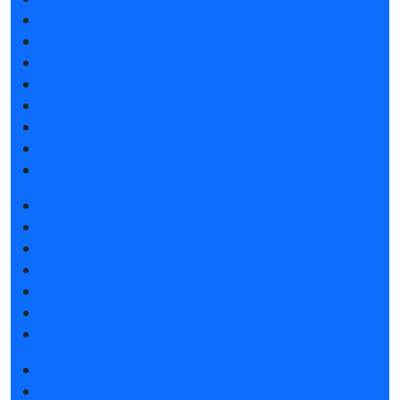
Список участников 2025
Интерактивные зоны выставки
Фокусные разделы выставки 2026
Отзывы о выставке
Партнеры и спонсоры
Ответы на частые вопросы
Контакты
Мы в СМИ
Забронировать стенд
Каталог стендов
Работаем на своем
Субсидии на участие
Советы по участию в выставке
Пригласить посетителей на стенд
Гостиницы и визовая поддержка
Получить электронный билет
Список участников 2025