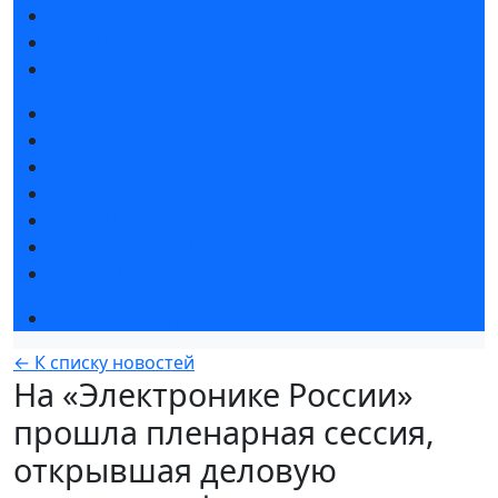
Каталог продукции 2025
Гостиницы и визовая поддержка
Правила посещения
Новости выставки
Статьи участников
Пресс-релизы
Фото и видео
Для СМИ
Аккредитация СМИ
Мы в СМИ
Деловая программа
← К списку новостей
На «Электронике России»
прошла пленарная сессия,
открывшая деловую