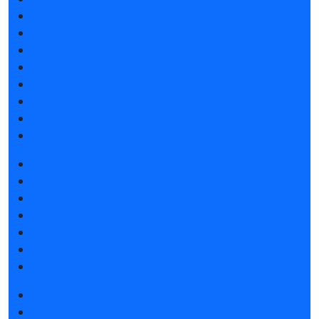
Список участников 2025
Интерактивные зоны выставки
Фокусные разделы выставки 2026
Отзывы о выставке
Партнеры и спонсоры
Ответы на частые вопросы
Контакты
Мы в СМИ
Забронировать стенд
Каталог стендов
Работаем на своем
Субсидии на участие
Советы по участию в выставке
Пригласить посетителей на стенд
Гостиницы и визовая поддержка
Получить электронный билет
Список участников 2025