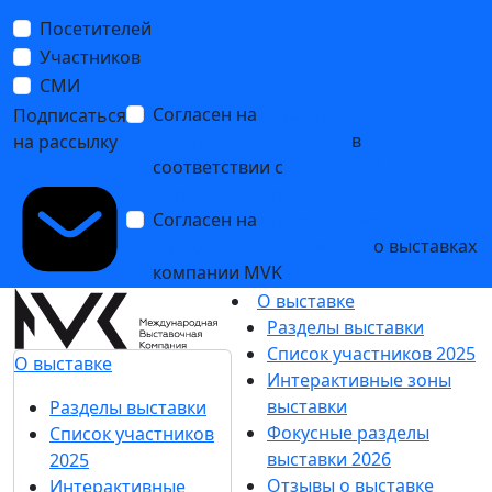
Посетителей
Участников
СМИ
Согласен на
обработку
Подписаться
персональных данных
в
на рассылку
соответствии с
Политикой
обработки персональных данных
Согласен на
получение уведомлений
и рекламных сообщений
о выставках
компании MVK
О выставке
Разделы выставки
Список участников 2025
О выставке
Интерактивные зоны
выставки
Разделы выставки
Фокусные разделы
Список участников
выставки 2026
2025
Отзывы о выставке
Интерактивные