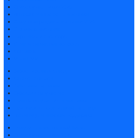
Список участников 2025
Интерактивные зоны выставки
Фокусные разделы выставки 2026
Отзывы о выставке
Партнеры и спонсоры
Ответы на частые вопросы
Контакты
Мы в СМИ
Забронировать стенд
Каталог стендов
Работаем на своем
Субсидии на участие
Советы по участию в выставке
Пригласить посетителей на стенд
Гостиницы и визовая поддержка
Получить электронный билет
Список участников 2025