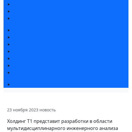
Каталог продукции 2025
Гостиницы и визовая поддержка
Правила посещения
Новости выставки
Статьи участников
Пресс-релизы
Фото и видео
Для СМИ
Аккредитация СМИ
Мы в СМИ
Деловая программа
23 ноября 2023
новость
Холдинг Т1 представит разработки в области
мультидисциплинарного инженерного анализа