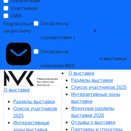
Посетителей
Участников
СМИ
Согласен на
обработку
Подписаться
персональных данных
в
на рассылку
соответствии с
Политикой
обработки персональных данных
Согласен на
получение уведомлений
и рекламных сообщений
о выставках
компании MVK
О выставке
Разделы выставки
Список участников 2025
О выставке
Интерактивные зоны
выставки
Разделы выставки
Фокусные разделы
Список участников
выставки 2026
2025
Отзывы о выставке
Интерактивные
Партнеры и спонсоры
зоны выставки