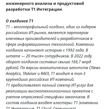
инженерного анализа и продуктовой
разработки Т1 Интеграции
.
О холдинге Т1
Т1
– многопрофильный холдинг, один из лидеров
российского ИТ-рынка, является партнером
ключевых производителей и разработчиков в
сфере информационных технологий. Компании
холдинга начинают историю с 1992 года. В
штате — 20 тысяч сотрудников. В 2022 году
оборот холдинга составил свыше 166,7 млрд
рублей. По версии аналитических агентств CNews
Analytics, TAdviser и RAEX, Т1 входит в топ-3
крупнейших российских ИТ-компаний.
Т1 предоставляет полный спектр ИТ-услуг для
реализации высокотехнологичных проектов с
учетом отраслевой специфики заказчиков. В
состав холдинга входят кластеры: Т1 (компании
Т1 Интеграция, Т1 Cloud, Сервионика),