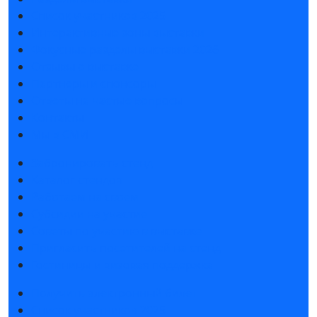
Список участников 2025
Интерактивные зоны выставки
Фокусные разделы выставки 2026
Отзывы о выставке
Партнеры и спонсоры
Ответы на частые вопросы
Контакты
Мы в СМИ
Забронировать стенд
Каталог стендов
Работаем на своем
Субсидии на участие
Советы по участию в выставке
Пригласить посетителей на стенд
Гостиницы и визовая поддержка
Получить электронный билет
Список участников 2025