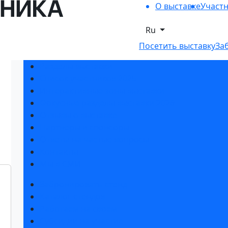
О выставке
Участ
Ru
Посетить выставку
За
Разделы выставки
Список участников 2025
Интерактивные зоны выставки
Фокусные разделы выставки 2026
Отзывы о выставке
Партнеры и спонсоры
Ответы на частые вопросы
Контакты
Мы в СМИ
Забронировать стенд
Каталог стендов
Работаем на своем
Субсидии на участие