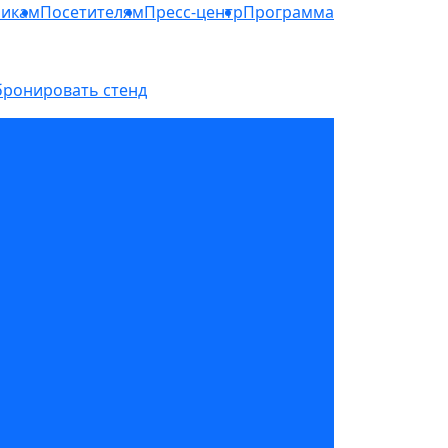
никам
Посетителям
Пресс-центр
Программа
бронировать стенд