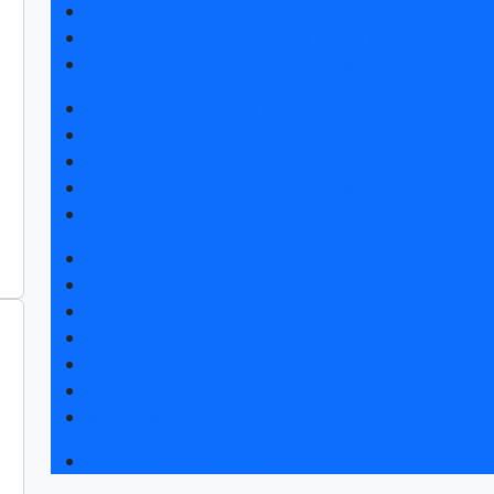
Советы по участию в выставке
Пригласить посетителей на стенд
Гостиницы и визовая поддержка
Получить электронный билет
Список участников 2025
Каталог продукции 2025
Гостиницы и визовая поддержка
Правила посещения
Новости выставки
Статьи участников
Пресс-релизы
Фото и видео
Для СМИ
Аккредитация СМИ
Мы в СМИ
Деловая программа