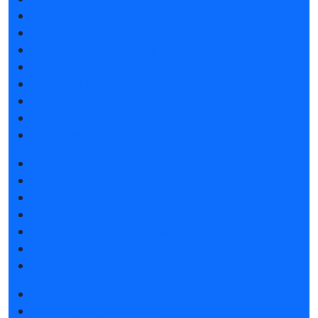
Список участников 2025
Интерактивные зоны выставки
Фокусные разделы выставки 2026
Отзывы о выставке
Партнеры и спонсоры
Ответы на частые вопросы
Контакты
Мы в СМИ
Забронировать стенд
Каталог стендов
Работаем на своем
Субсидии на участие
Советы по участию в выставке
Пригласить посетителей на стенд
Гостиницы и визовая поддержка
Получить электронный билет
Список участников 2025