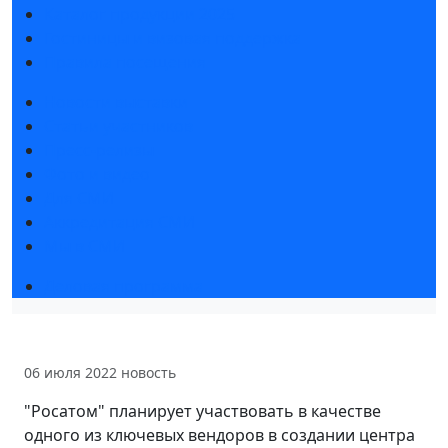
Каталог продукции 2025
Гостиницы и визовая поддержка
Правила посещения
Новости выставки
Статьи участников
Пресс-релизы
Фото и видео
Для СМИ
Аккредитация СМИ
Мы в СМИ
Деловая программа
06 июля 2022
новость
"Росатом" планирует участвовать в качестве
одного из ключевых вендоров в создании центра