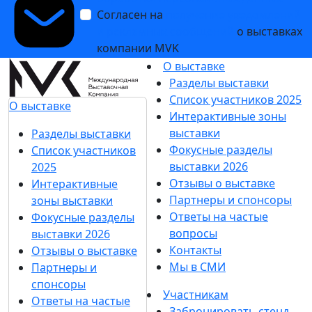
Согласен на
получение уведомлений
и рекламных сообщений
о выставках
компании MVK
О выставке
Разделы выставки
Список участников 2025
О выставке
Интерактивные зоны
выставки
Разделы выставки
Фокусные разделы
Список участников
выставки 2026
2025
Отзывы о выставке
Интерактивные
Партнеры и спонсоры
зоны выставки
Ответы на частые
Фокусные разделы
вопросы
выставки 2026
Контакты
Отзывы о выставке
Мы в СМИ
Партнеры и
спонсоры
Участникам
Ответы на частые
Забронировать стенд