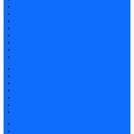
Список участников 2025
Интерактивные зоны выставки
Фокусные разделы выставки 2026
Отзывы о выставке
Партнеры и спонсоры
Ответы на частые вопросы
Контакты
Мы в СМИ
Забронировать стенд
Каталог стендов
Работаем на своем
Субсидии на участие
Советы по участию в выставке
Пригласить посетителей на стенд
Гостиницы и визовая поддержка
Получить электронный билет
Список участников 2025