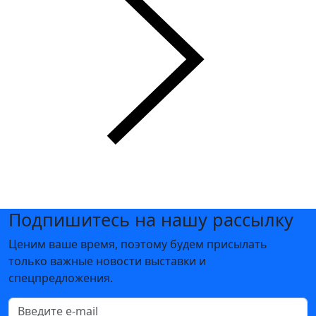
году
мы
хот
им
закр
епит
ь
вос
при
ятие
, что
«Эл
Подпишитесь на нашу рассылку
ект
Ценим ваше время, поэтому будем присылать
рон
только важные новости выставки и
ика
спецпредложения.
Рос
сии