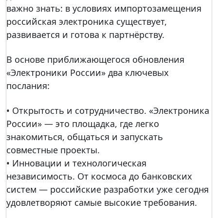
важно знать: в условиях импортозамещения
эле
российская электроника существует,
мен
развивается и готова к партнёрству.
тну
ю
В основе приближающегося обновления
базу
«Электроники России» два ключевых
, но
послания:
и
пре
• Открытость и сотрудничество. «Электроника
дста
России» — это площадка, где легко
вля
знакомиться, общаться и запускать
ют
совместные проекты.
на
• Инновации и технологическая
фор
независимость. От космоса до банковских
уме
систем — российские разработки уже сегодня
гото
удовлетворяют самые высокие требования.
вые