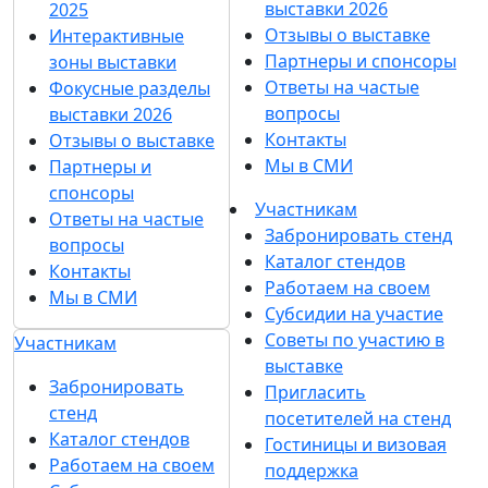
онс
выставки 2026
2025
тра
Отзывы о выставке
Интерактивные
ции
Партнеры и спонсоры
зоны выставки
Ответы на частые
Фокусные разделы
мо
вопросы
выставки 2026
щи
Контакты
Отзывы о выставке
отеч
Мы в СМИ
Партнеры и
еств
спонсоры
енн
Участникам
Ответы на частые
Забронировать стенд
ых
вопросы
Каталог стендов
техн
Контакты
Работаем на своем
оло
Мы в СМИ
Субсидии на участие
гий.
Советы по участию в
Участникам
Нов
выставке
ый
Забронировать
Пригласить
стенд
сти
посетителей на стенд
Каталог стендов
ль
Гостиницы и визовая
Работаем на своем
поддержка
буд