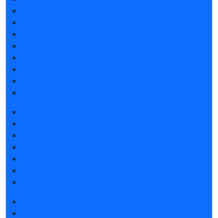
Список участников 2025
Интерактивные зоны выставки
Фокусные разделы выставки 2026
Отзывы о выставке
Партнеры и спонсоры
Ответы на частые вопросы
Контакты
Мы в СМИ
Забронировать стенд
Каталог стендов
Работаем на своем
Субсидии на участие
Советы по участию в выставке
Пригласить посетителей на стенд
Гостиницы и визовая поддержка
Получить электронный билет
Список участников 2025