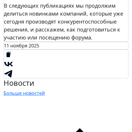
уст
В следующих публикациях мы продолжим
рой
делиться новинками компаний, которые уже
ства
сегодня производят конкурентоспособные
,
решения, и расскажем, как подготовиться к
прог
участию или посещению форума.
рам
11 ноября 2025
мно
аппа
ратн
ые
ком
Новости
пле
Больше новостей
ксы,
сис
тем
ы
упр