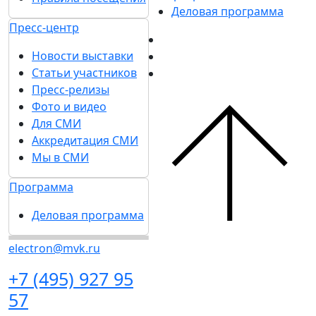
Деловая программа
ли
Пресс-центр
мы
пок
Новости выставки
Статьи участников
аже
Пресс-релизы
м
Фото и видео
бли
Для СМИ
же к
Аккредитация СМИ
выс
Мы в СМИ
тавк
Программа
е.
Сей
Деловая программа
час
важ
electron@mvk.ru
но
+7 (495) 927 95
знат
57
ь: в