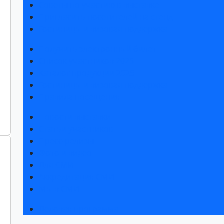
Советы по участию в выставке
Пригласить посетителей на стенд
Гостиницы и визовая поддержка
Получить электронный билет
Список участников 2025
Каталог продукции 2025
Гостиницы и визовая поддержка
Правила посещения
Новости выставки
Статьи участников
Пресс-релизы
Фото и видео
Для СМИ
Аккредитация СМИ
Мы в СМИ
Деловая программа