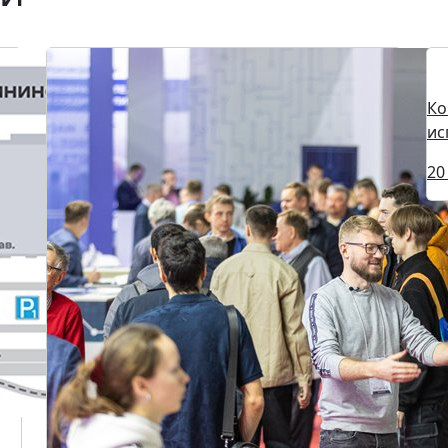
Ко
ис
20