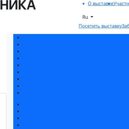
О выставке
Участ
Ru
Посетить выставку
За
Разделы выставки
Список участников 2025
Интерактивные зоны выставки
Фокусные разделы выставки 2026
Отзывы о выставке
Партнеры и спонсоры
Ответы на частые вопросы
Контакты
Мы в СМИ
Забронировать стенд
Каталог стендов
Работаем на своем
Субсидии на участие