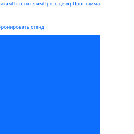
никам
Посетителям
Пресс-центр
Программа
бронировать стенд