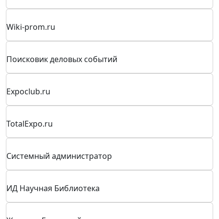
Журнал «Силовая электроника»
Журнал "Газовая промышленность"
ПриборТех Экспо
Территория Нефтегаз
Научно-технический журнал «Мир измерений»
exposale
Wiki-prom.ru