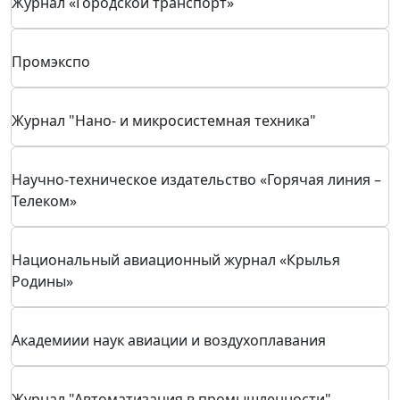
Поисковик деловых событий
Expoclub.ru
TotalExpo.ru
Системный администратор
ИД Научная Библиотека
Журнал «Городской транспорт»
Промэкспо