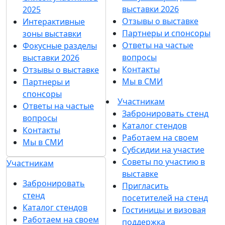
Участников
СМИ
Согласен на
обработку
Подписаться
персональных данных
в
на рассылку
соответствии с
Политикой
обработки персональных данных
Согласен на
получение уведомлений
и рекламных сообщений
о выставках
компании MVK
О выставке
Разделы выставки
Список участников 2025
О выставке
Интерактивные зоны
выставки
Разделы выставки
Фокусные разделы
Список участников
выставки 2026
2025
Отзывы о выставке
Интерактивные
Партнеры и спонсоры
зоны выставки
Ответы на частые
Фокусные разделы