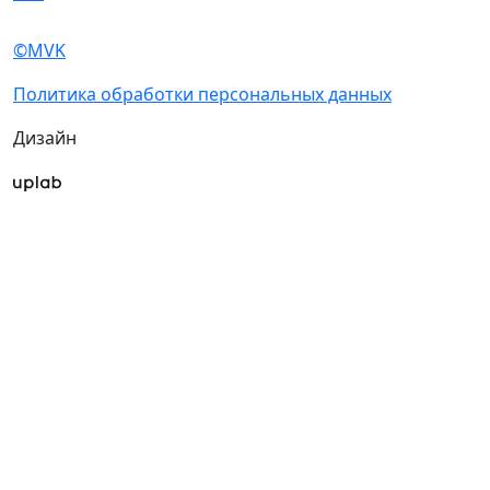
Статьи участников
Пресс-релизы
Фото и видео
Для СМИ
Аккредитация СМИ
Мы в СМИ
Программа
Деловая программа
electron@mvk.ru
+7 (495) 927 95
57
©MVK
Политика обработки персональных данных