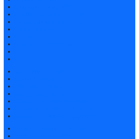
Список участников 2025
Интерактивные зоны выставки
Фокусные разделы выставки 2026
Отзывы о выставке
Партнеры и спонсоры
Ответы на частые вопросы
Контакты
Мы в СМИ
Забронировать стенд
Каталог стендов
Работаем на своем
Субсидии на участие
Советы по участию в выставке
Пригласить посетителей на стенд
Гостиницы и визовая поддержка
Получить электронный билет
Список участников 2025