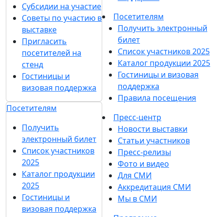
вопросы
выставки 2026
Контакты
Отзывы о выставке
Мы в СМИ
Партнеры и
спонсоры
Участникам
Ответы на частые
Забронировать стенд
вопросы
Каталог стендов
Контакты
Работаем на своем
Мы в СМИ
Субсидии на участие
Советы по участию в
Участникам
выставке
Забронировать
Пригласить
стенд
посетителей на стенд
Каталог стендов
Гостиницы и визовая
Работаем на своем
поддержка
Субсидии на участие
Посетителям
Советы по участию в
Получить электронный
выставке
билет
Пригласить