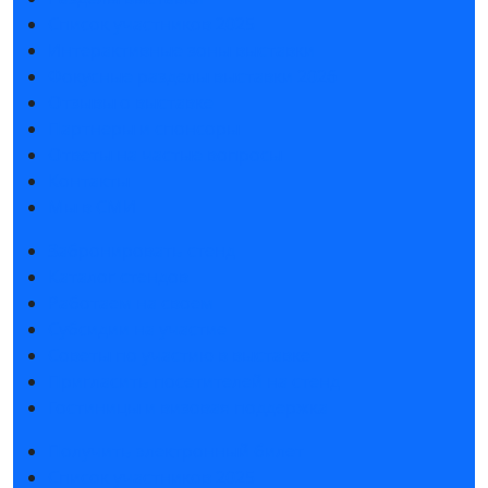
Список участников 2025
Интерактивные зоны выставки
Фокусные разделы выставки 2026
Отзывы о выставке
Партнеры и спонсоры
Ответы на частые вопросы
Контакты
Мы в СМИ
Забронировать стенд
Каталог стендов
Работаем на своем
Субсидии на участие
Советы по участию в выставке
Пригласить посетителей на стенд
Гостиницы и визовая поддержка
Получить электронный билет
Список участников 2025